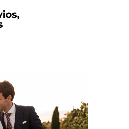
ios,
s