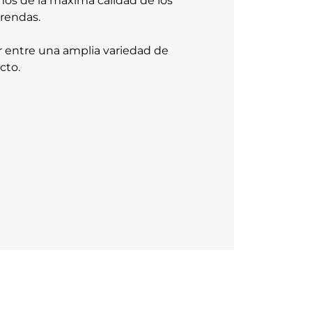
mos de la máxima calidad de los
prendas.
ir entre una amplia variedad de
cto.