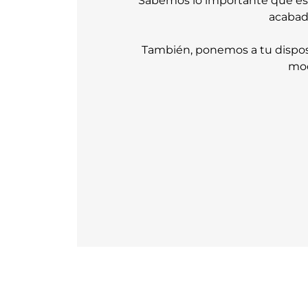
Sabemos lo importante que es pa
acabado
También, ponemos a tu dispo
mod